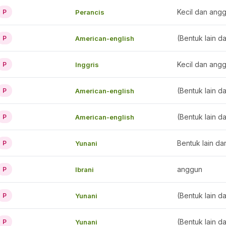
Kecil dan ang
Perancis
P
(Bentuk lain d
American-english
P
Kecil dan ang
Inggris
P
(Bentuk lain d
American-english
P
(Bentuk lain d
American-english
P
Bentuk lain da
Yunani
P
anggun
Ibrani
P
(Bentuk lain d
Yunani
P
(Bentuk lain d
Yunani
P