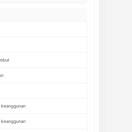
embut
un
 keanggunan
 keanggunan