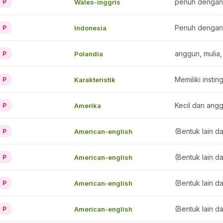
penuh dengan
Wales-inggris
P
Penuh dengan
Indonesia
P
anggun, mulia,
Polandia
P
Karakteristik
P
Kecil dan angg
Amerika
P
(Bentuk lain d
American-english
P
(Bentuk lain d
American-english
P
(Bentuk lain d
American-english
P
(Bentuk lain d
American-english
P