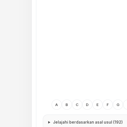
A
B
C
D
E
F
G
Jelajahi berdasarkan asal usul (192)