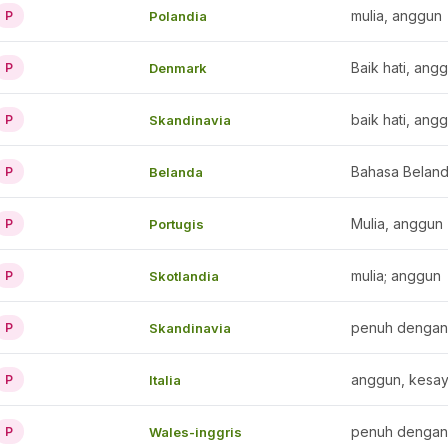
mulia, anggun
Polandia
P
Baik hati, ang
Denmark
P
baik hati, ang
Skandinavia
P
Bahasa Beland
Belanda
P
Mulia, anggun (
Portugis
P
mulia; anggun
Skotlandia
P
penuh dengan
Skandinavia
P
anggun, kesay
Italia
P
penuh dengan
Wales-inggris
P