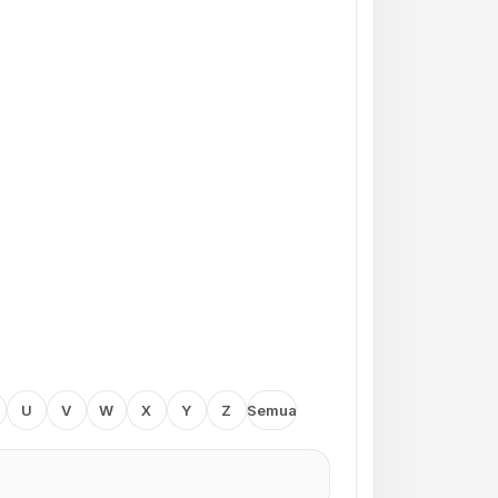
U
V
W
X
Y
Z
Semua