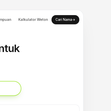
empuan
Kalkulator Weton
→
Cari Nama
ntuk