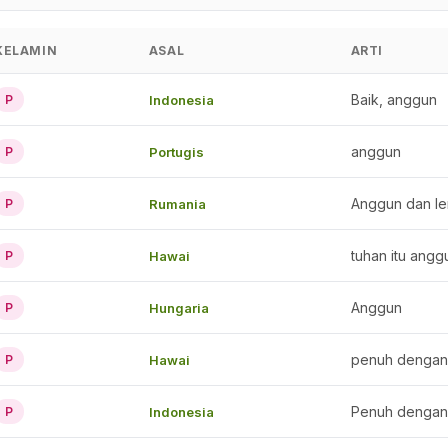
KELAMIN
ASAL
ARTI
Baik, anggun
Indonesia
P
anggun
Portugis
P
Anggun dan l
Rumania
P
tuhan itu angg
Hawai
P
Anggun
Hungaria
P
penuh dengan
Hawai
P
Penuh dengan
Indonesia
P