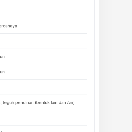
ercahaya
gun
gun
 teguh pendirian (bentuk lain dari Ani)