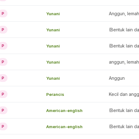
Anggun, lemah
Yunani
P
(Bentuk lain d
Yunani
P
(Bentuk lain d
Yunani
P
anggun, lemah
Yunani
P
Anggun
Yunani
P
Kecil dan angg
Perancis
P
(Bentuk lain d
American-english
P
(Bentuk lain d
American-english
P