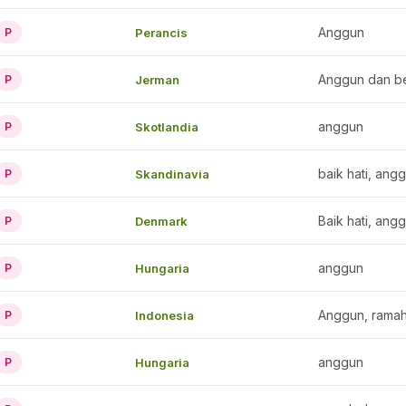
Anggun
Perancis
P
Anggun dan b
Jerman
P
anggun
Skotlandia
P
baik hati, ang
Skandinavia
P
Baik hati, ang
Denmark
P
anggun
Hungaria
P
Anggun, ramah,
Indonesia
P
anggun
Hungaria
P