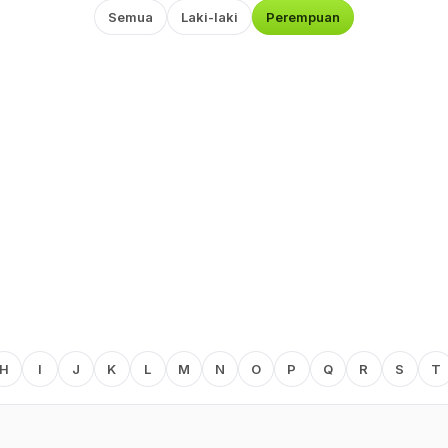
Semua
Laki-laki
Perempuan
H
I
J
K
L
M
N
O
P
Q
R
S
T