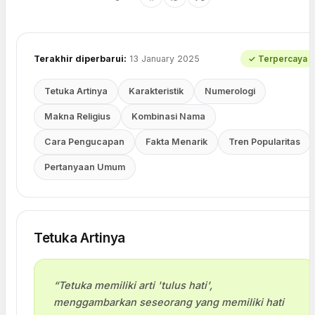
Terakhir diperbarui:
13 January 2025
✓ Terpercaya
Tetuka Artinya
Karakteristik
Numerologi
Makna Religius
Kombinasi Nama
Cara Pengucapan
Fakta Menarik
Tren Popularitas
Pertanyaan Umum
Tetuka Artinya
“Tetuka memiliki arti 'tulus hati',
menggambarkan seseorang yang memiliki hati