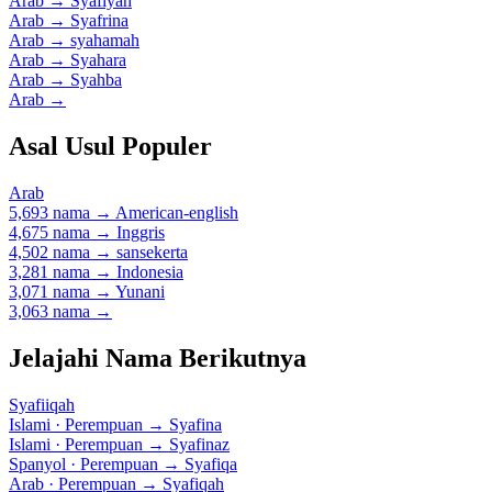
Arab
→
Syafiyah
Arab
→
Syafrina
Arab
→
syahamah
Arab
→
Syahara
Arab
→
Syahba
Arab
→
Asal Usul Populer
Arab
5,693 nama
→
American-english
4,675 nama
→
Inggris
4,502 nama
→
sansekerta
3,281 nama
→
Indonesia
3,071 nama
→
Yunani
3,063 nama
→
Jelajahi Nama Berikutnya
Syafiiqah
Islami · Perempuan
→
Syafina
Islami · Perempuan
→
Syafinaz
Spanyol · Perempuan
→
Syafiqa
Arab · Perempuan
→
Syafiqah