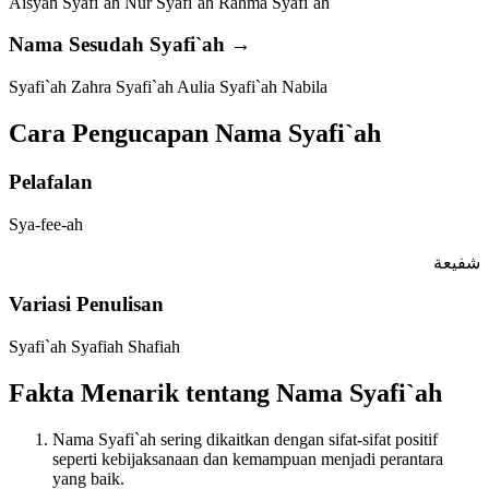
Aisyah Syafi`ah
Nur Syafi`ah
Rahma Syafi`ah
Nama Sesudah Syafi`ah →
Syafi`ah Zahra
Syafi`ah Aulia
Syafi`ah Nabila
Cara Pengucapan Nama Syafi`ah
Pelafalan
Sya-fee-ah
شفیعة
Variasi Penulisan
Syafi`ah
Syafiah
Shafiah
Fakta Menarik tentang Nama Syafi`ah
Nama Syafi`ah sering dikaitkan dengan sifat-sifat positif
seperti kebijaksanaan dan kemampuan menjadi perantara
yang baik.