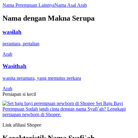
Nama Perempuan Lainnya
Nama Asal Arab
Nama dengan Makna Serupa
wasilah
perantara, pertalian
Arab
Wasithah
wanita perantara, yang memutus perkara
Arab
Persiapan si kecil
Set Baju Bayi
Perempuan
Sudah jatuh cinta dengan nama Syafi`ah? Lengkapi
persiapan newborn di Shopee.
Link afiliasi Shopee
Karakteristik Nama Syafi`ah