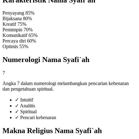
Penyayang
85%
Bijaksana
80%
Kreatif
75%
Pemimpin
70%
Komunikatif
65%
Percaya diri
60%
Optimis
55%
Numerologi Nama Syafi`ah
7
Angka 7 dalam numerologi melambangkan pencarian kebenaran
dan pengetahuan spiritual.
✓
Intuitif
✓
Analitis
✓
Spiritual
✓
Pencari kebenaran
Makna Religius Nama Syafi`ah