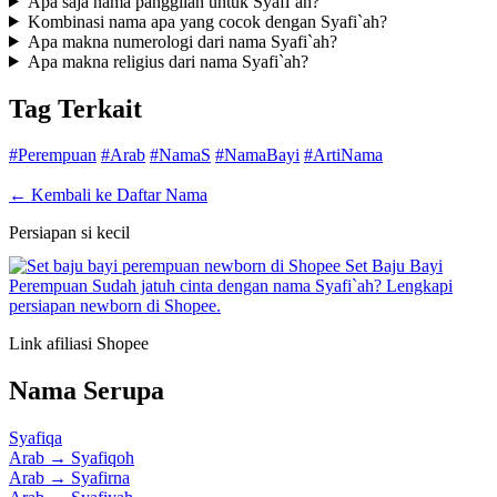
Apa saja nama panggilan untuk Syafi`ah?
Kombinasi nama apa yang cocok dengan Syafi`ah?
Apa makna numerologi dari nama Syafi`ah?
Apa makna religius dari nama Syafi`ah?
Tag Terkait
#Perempuan
#Arab
#NamaS
#NamaBayi
#ArtiNama
← Kembali ke Daftar Nama
Persiapan si kecil
Set Baju Bayi
Perempuan
Sudah jatuh cinta dengan nama Syafi`ah? Lengkapi
persiapan newborn di Shopee.
Link afiliasi Shopee
Nama Serupa
Syafiqa
Arab
→
Syafiqoh
Arab
→
Syafirna