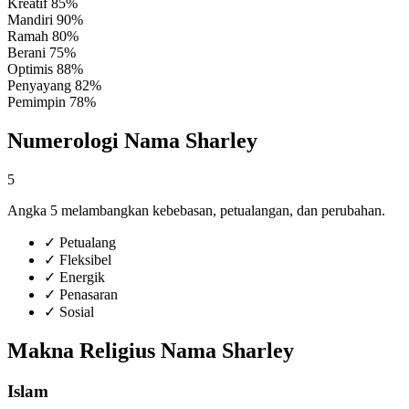
Kreatif
85%
Mandiri
90%
Ramah
80%
Berani
75%
Optimis
88%
Penyayang
82%
Pemimpin
78%
Numerologi Nama Sharley
5
Angka 5 melambangkan kebebasan, petualangan, dan perubahan.
✓
Petualang
✓
Fleksibel
✓
Energik
✓
Penasaran
✓
Sosial
Makna Religius Nama Sharley
Islam