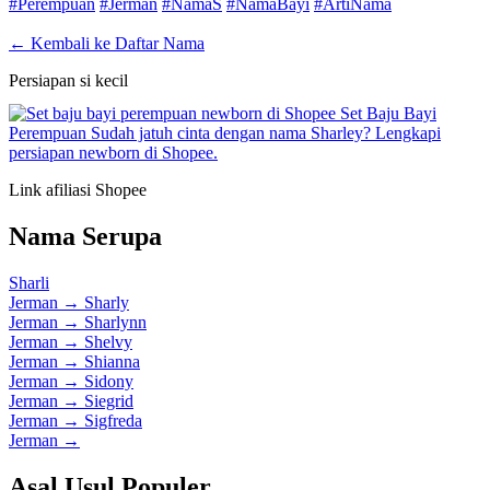
#Perempuan
#Jerman
#NamaS
#NamaBayi
#ArtiNama
← Kembali ke Daftar Nama
Persiapan si kecil
Set Baju Bayi
Perempuan
Sudah jatuh cinta dengan nama Sharley? Lengkapi
persiapan newborn di Shopee.
Link afiliasi Shopee
Nama Serupa
Sharli
Jerman
→
Sharly
Jerman
→
Sharlynn
Jerman
→
Shelvy
Jerman
→
Shianna
Jerman
→
Sidony
Jerman
→
Siegrid
Jerman
→
Sigfreda
Jerman
→
Asal Usul Populer