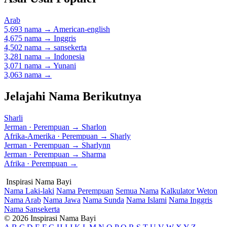
Arab
5,693 nama
→
American-english
4,675 nama
→
Inggris
4,502 nama
→
sansekerta
3,281 nama
→
Indonesia
3,071 nama
→
Yunani
3,063 nama
→
Jelajahi Nama Berikutnya
Sharli
Jerman · Perempuan
→
Sharlon
Afrika-Amerika · Perempuan
→
Sharly
Jerman · Perempuan
→
Sharlynn
Jerman · Perempuan
→
Sharma
Afrika · Perempuan
→
Inspirasi Nama Bayi
Nama Laki-laki
Nama Perempuan
Semua Nama
Kalkulator Weton
Nama Arab
Nama Jawa
Nama Sunda
Nama Islami
Nama Inggris
Nama Sansekerta
© 2026 Inspirasi Nama Bayi