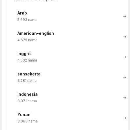
Arab
→
5,693 nama
American-english
→
4,675 nama
Inggris
→
4,502 nama
sansekerta
→
3,281 nama
Indonesia
→
3,071 nama
Yunani
→
3,063 nama