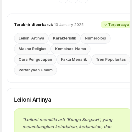
Terakhir diperbarui:
13 January 2025
✓ Terpercaya
Leiloni Artinya
Karakteristik
Numerologi
Makna Religius
Kombinasi Nama
Cara Pengucapan
Fakta Menarik
Tren Popularitas
Pertanyaan Umum
Leiloni Artinya
“Leiloni memiliki arti 'Bunga Surgawi', yang
melambangkan keindahan, kedamaian, dan