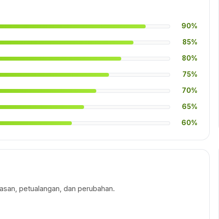
90%
85%
80%
75%
70%
65%
60%
san, petualangan, dan perubahan.