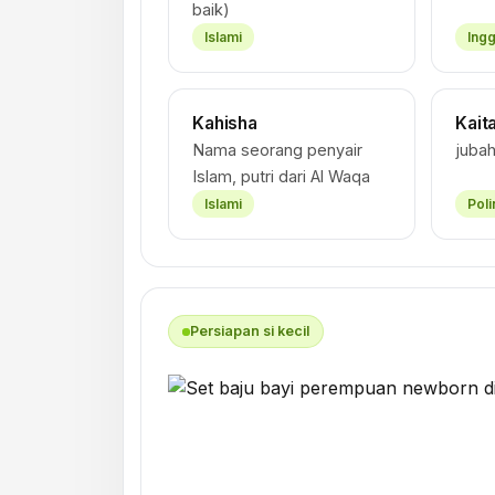
baik)
Islami
Ingg
Kahisha
Kait
Nama seorang penyair
jubah
Islam, putri dari Al Waqa
Islami
Poli
Persiapan si kecil