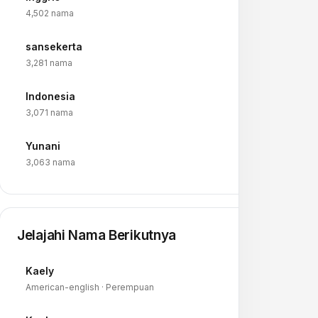
→
4,502 nama
sansekerta
→
3,281 nama
Indonesia
→
3,071 nama
Yunani
→
3,063 nama
Jelajahi Nama Berikutnya
Kaely
→
American-english · Perempuan