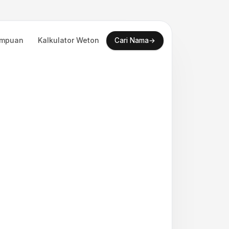
empuan
Kalkulator Weton
→
Cari Nama