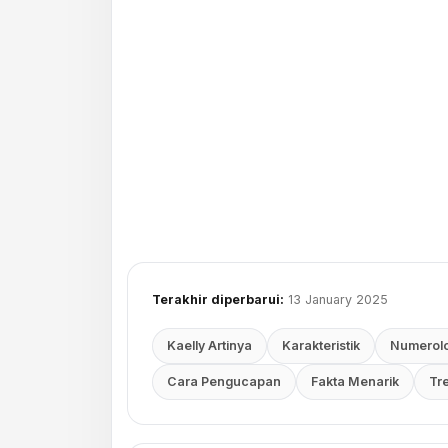
Terakhir diperbarui:
13 January 2025
Kaelly Artinya
Karakteristik
Numerolo
Cara Pengucapan
Fakta Menarik
Tr