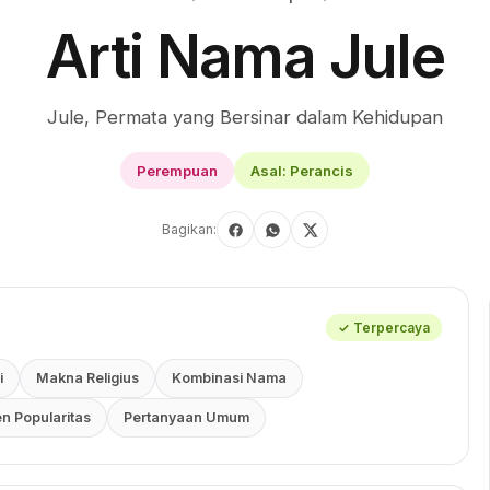
Arti Nama Jule
Jule, Permata yang Bersinar dalam Kehidupan
Perempuan
Asal: Perancis
Bagikan:
✓ Terpercaya
i
Makna Religius
Kombinasi Nama
en Popularitas
Pertanyaan Umum