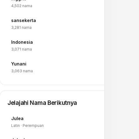
→
4,502 nama
sansekerta
→
3,281 nama
Indonesia
→
3,071 nama
Yunani
→
3,063 nama
Jelajahi Nama Berikutnya
Julea
→
Latin · Perempuan