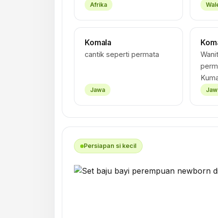
Afrika
Wal
Komala
Koma
cantik seperti permata
Wanit
perma
Kuma
Jawa
Jaw
Persiapan si kecil