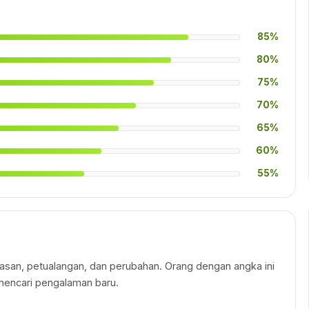
85%
80%
75%
70%
65%
60%
55%
an, petualangan, dan perubahan. Orang dengan angka ini
mencari pengalaman baru.