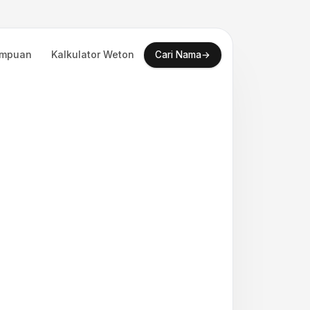
empuan
Kalkulator Weton
→
Cari Nama