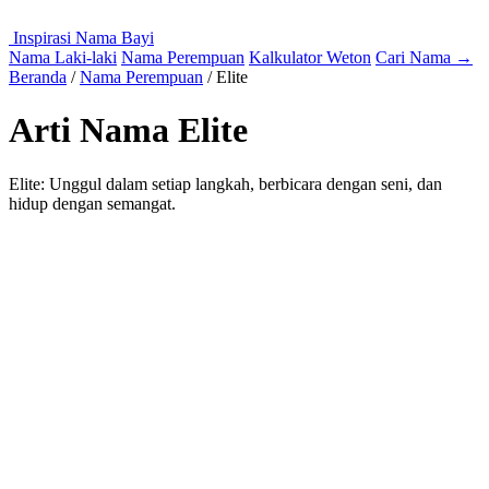
Inspirasi Nama Bayi
Nama Laki-laki
Nama Perempuan
Kalkulator Weton
Cari Nama
→
Beranda
/
Nama Perempuan
/
Elite
Arti Nama Elite
Elite: Unggul dalam setiap langkah, berbicara dengan seni, dan
hidup dengan semangat.