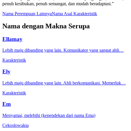
penuh kesibukan, penuh semangat, dan mudah beradaptasi.”
Nama Perempuan Lainnya
Nama Asal Karakteristik
Nama dengan Makna Serupa
Ellamay
Lebih maju dibanding yang lain. Komunikator yang sangat ahli…
Karakteristik
Ely
Lebih maju dibanding yang lain. Ahli berkomunikasi. Memerluk…
Karakteristik
Em
Menyamai, melebihi (kependekan dari nama Ema)
Cekoslowakia