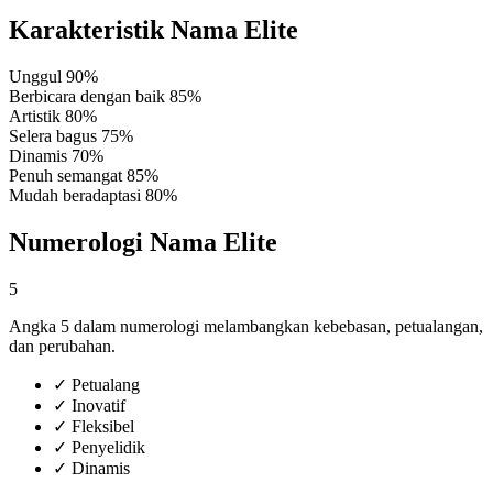
Karakteristik Nama Elite
Unggul
90%
Berbicara dengan baik
85%
Artistik
80%
Selera bagus
75%
Dinamis
70%
Penuh semangat
85%
Mudah beradaptasi
80%
Numerologi Nama Elite
5
Angka 5 dalam numerologi melambangkan kebebasan, petualangan,
dan perubahan.
✓
Petualang
✓
Inovatif
✓
Fleksibel
✓
Penyelidik
✓
Dinamis