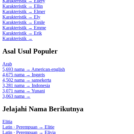
Karakteristik
→
Ellery
Karakteristik
→
Ellin
Karakteristik
→
Elmer
Karakteristik
→
Ely
Karakteristik
→
Emile
Karakteristik
→
Emme
Karakteristik
→
Erik
Karakteristik
→
Asal Usul Populer
Arab
5,693 nama
→
American-english
4,675 nama
→
Inggris
4,502 nama
→
sansekerta
3,281 nama
→
Indonesia
3,071 nama
→
Yunani
3,063 nama
→
Jelajahi Nama Berikutnya
Elitia
Latin · Perempuan
→
Elitie
Latin · Perempuan
→
Elivia