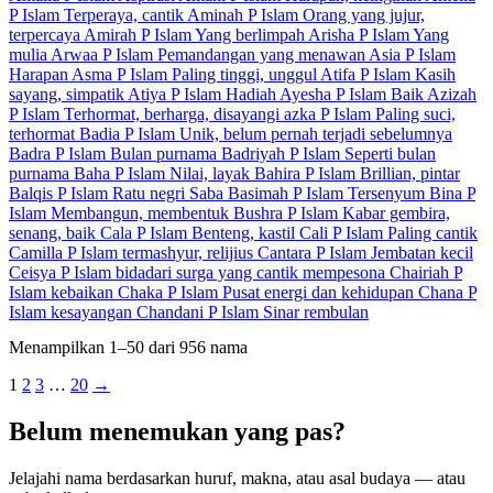
P
Islam
Terperaya, cantik
Aminah
P
Islam
Orang yang jujur,
terpercaya
Amirah
P
Islam
Yang berlimpah
Arisha
P
Islam
Yang
mulia
Arwaa
P
Islam
Pemandangan yang menawan
Asia
P
Islam
Harapan
Asma
P
Islam
Paling tinggi, unggul
Atifa
P
Islam
Kasih
sayang, simpatik
Atiya
P
Islam
Hadiah
Ayesha
P
Islam
Baik
Azizah
P
Islam
Terhormat, berharga, disayangi
azka
P
Islam
Paling suci,
terhormat
Badia
P
Islam
Unik, belum pernah terjadi sebelumnya
Badra
P
Islam
Bulan purnama
Badriyah
P
Islam
Seperti bulan
purnama
Baha
P
Islam
Nilai, layak
Bahira
P
Islam
Brillian, pintar
Balqis
P
Islam
Ratu negri Saba
Basimah
P
Islam
Tersenyum
Bina
P
Islam
Membangun, membentuk
Bushra
P
Islam
Kabar gembira,
senang, baik
Cala
P
Islam
Benteng, kastil
Cali
P
Islam
Paling cantik
Camilla
P
Islam
termashyur, relijius
Cantara
P
Islam
Jembatan kecil
Ceisya
P
Islam
bidadari surga yang cantik mempesona
Chairiah
P
Islam
kebaikan
Chaka
P
Islam
Pusat energi dan kehidupan
Chana
P
Islam
kesayangan
Chandani
P
Islam
Sinar rembulan
Menampilkan 1–50 dari 956 nama
1
2
3
…
20
→
Belum menemukan yang pas?
Jelajahi nama berdasarkan huruf, makna, atau asal budaya — atau