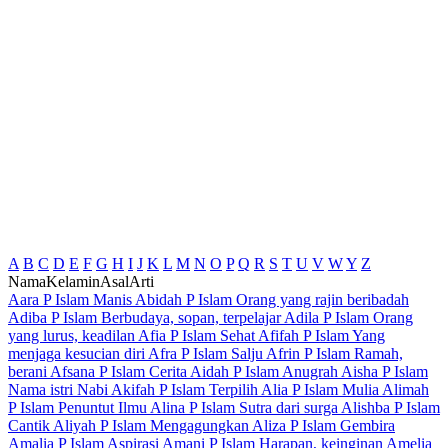
A
B
C
D
E
F
G
H
I
J
K
L
M
N
O
P
Q
R
S
T
U
V
W
Y
Z
Nama
Kelamin
Asal
Arti
Aara
P
Islam
Manis
Abidah
P
Islam
Orang yang rajin beribadah
Adiba
P
Islam
Berbudaya, sopan, terpelajar
Adila
P
Islam
Orang
yang lurus, keadilan
Afia
P
Islam
Sehat
Afifah
P
Islam
Yang
menjaga kesucian diri
Afra
P
Islam
Salju
Afrin
P
Islam
Ramah,
berani
Afsana
P
Islam
Cerita
Aidah
P
Islam
Anugrah
Aisha
P
Islam
Nama istri Nabi
Akifah
P
Islam
Terpilih
Alia
P
Islam
Mulia
Alimah
P
Islam
Penuntut Ilmu
Alina
P
Islam
Sutra dari surga
Alishba
P
Islam
Cantik
Aliyah
P
Islam
Mengagungkan
Aliza
P
Islam
Gembira
Amalia
P
Islam
Aspirasi
Amani
P
Islam
Harapan, keinginan
Amelia