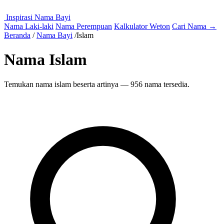
Inspirasi Nama Bayi
Nama Laki-laki
Nama Perempuan
Kalkulator Weton
Cari Nama
→
Beranda
/
Nama Bayi
/
Islam
Nama Islam
Temukan nama islam beserta artinya — 956 nama tersedia.