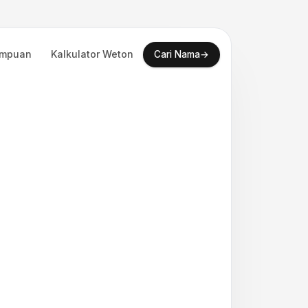
empuan
Kalkulator Weton
→
Cari Nama