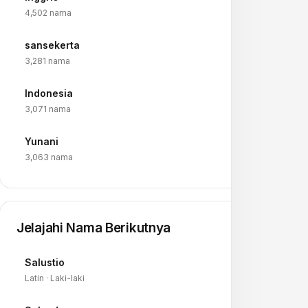
→
4,502 nama
sansekerta
→
3,281 nama
Indonesia
→
3,071 nama
Yunani
→
3,063 nama
Jelajahi Nama Berikutnya
Salustio
→
Latin · Laki-laki