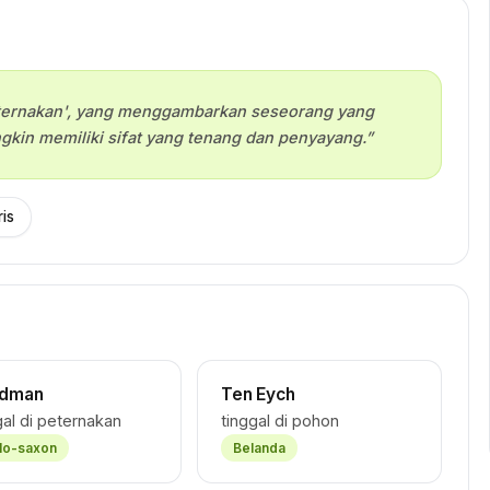
 peternakan', yang menggambarkan seseorang yang
kin memiliki sifat yang tenang dan penyayang.”
is
adman
Ten Eych
al di peternakan
tinggal di pohon
lo-saxon
Belanda