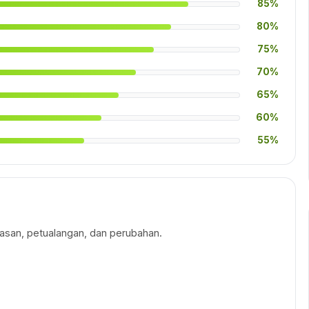
85%
80%
75%
70%
65%
60%
55%
san, petualangan, dan perubahan.