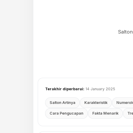
Salto
Terakhir diperbarui:
14 January 2025
Salton Artinya
Karakteristik
Numerol
Cara Pengucapan
Fakta Menarik
Tr