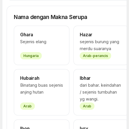
Nama dengan Makna Serupa
Ghara
Hazar
Sejenis elang
sejenis burung yang
merdu suaranya
Hungaria
Arab-perancis
Hubairah
Ibhar
Binatang buas sejenis
dari bahar. keindahan
anjing hutan
/ sejenis tumbuhan
yg wangi.
Arab
Arab
Ibon
Ivry