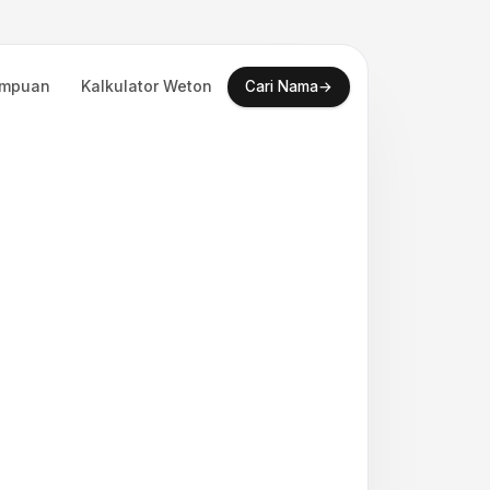
empuan
Kalkulator Weton
→
Cari Nama