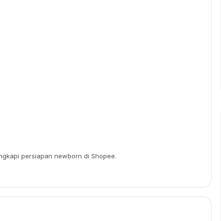
ngkapi persiapan newborn di Shopee.