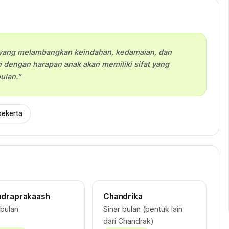
', yang melambangkan keindahan, kedamaian, dan
n dengan harapan anak akan memiliki sifat yang
ulan.”
sekerta
draprakaash
Chandrika
 bulan
Sinar bulan (bentuk lain
dari Chandrak)