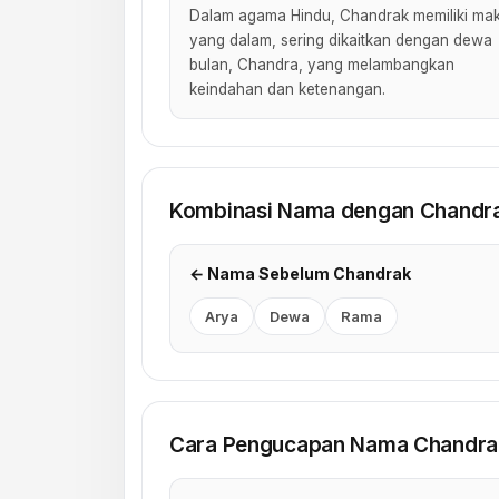
Dalam agama Hindu, Chandrak memiliki ma
yang dalam, sering dikaitkan dengan dewa
bulan, Chandra, yang melambangkan
keindahan dan ketenangan.
Kombinasi Nama dengan Chandr
← Nama Sebelum Chandrak
Arya
Dewa
Rama
Cara Pengucapan Nama Chandra