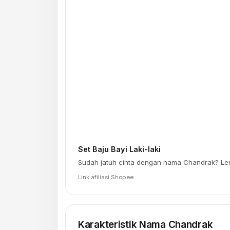
Set Baju Bayi Laki-laki
Sudah jatuh cinta dengan nama Chandrak? Le
Link afiliasi Shopee
Karakteristik Nama Chandrak