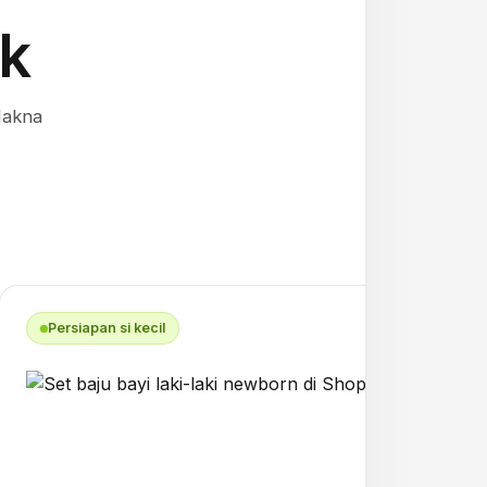
k
Makna
Persiapan si kecil