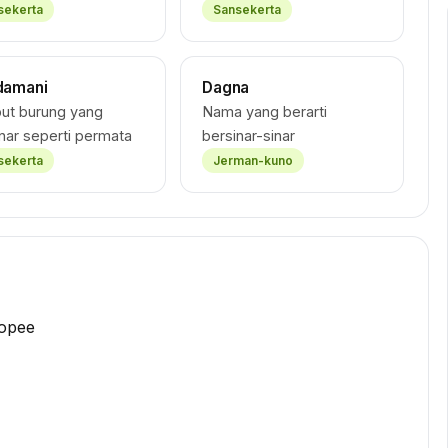
sekerta
Sansekerta
damani
Dagna
ut burung yang
Nama yang berarti
nar seperti permata
bersinar-sinar
sekerta
Jerman-kuno