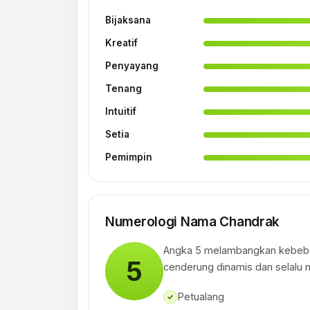
Bijaksana
Kreatif
Penyayang
Tenang
Intuitif
Setia
Pemimpin
Numerologi Nama Chandrak
Angka 5 melambangkan kebebas
5
cenderung dinamis dan selalu 
Petualang
✓