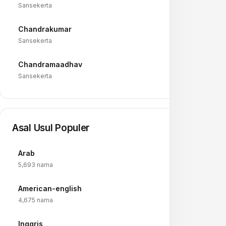
Sansekerta
Chandrakumar
→
Sansekerta
Chandramaadhav
→
Sansekerta
Asal Usul Populer
Arab
→
5,693 nama
American-english
→
4,675 nama
Inggris