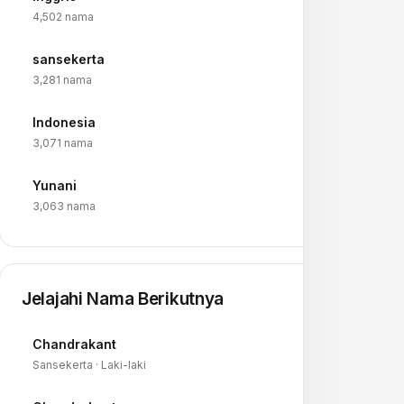
→
4,502 nama
sansekerta
→
3,281 nama
Indonesia
→
3,071 nama
Yunani
→
3,063 nama
Jelajahi Nama Berikutnya
Chandrakant
→
Sansekerta · Laki-laki