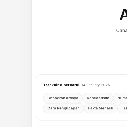
Caha
Terakhir diperbarui:
14 January 2025
Chandrak Artinya
Karakteristik
Nume
Cara Pengucapan
Fakta Menarik
Tr