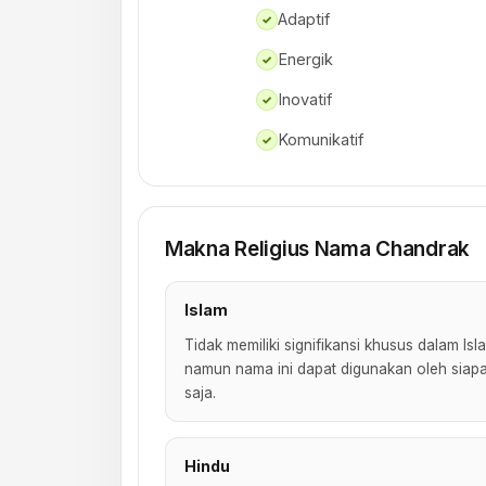
Adaptif
✓
Energik
✓
Inovatif
✓
Komunikatif
✓
Makna Religius Nama Chandrak
Islam
Tidak memiliki signifikansi khusus dalam Isl
namun nama ini dapat digunakan oleh siap
saja.
Hindu