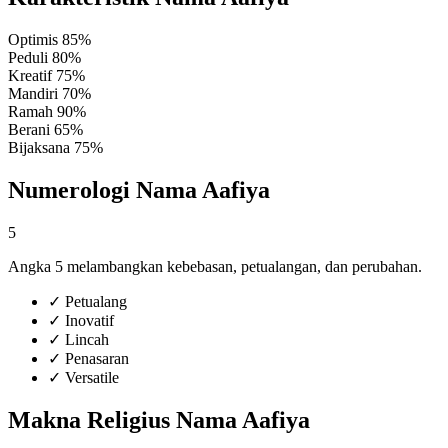
Optimis
85%
Peduli
80%
Kreatif
75%
Mandiri
70%
Ramah
90%
Berani
65%
Bijaksana
75%
Numerologi Nama Aafiya
5
Angka 5 melambangkan kebebasan, petualangan, dan perubahan.
✓
Petualang
✓
Inovatif
✓
Lincah
✓
Penasaran
✓
Versatile
Makna Religius Nama Aafiya