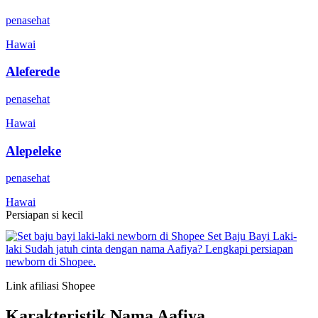
penasehat
Hawai
Aleferede
penasehat
Hawai
Alepeleke
penasehat
Hawai
Persiapan si kecil
Set Baju Bayi Laki-
laki
Sudah jatuh cinta dengan nama Aafiya? Lengkapi persiapan
newborn di Shopee.
Link afiliasi Shopee
Karakteristik Nama Aafiya