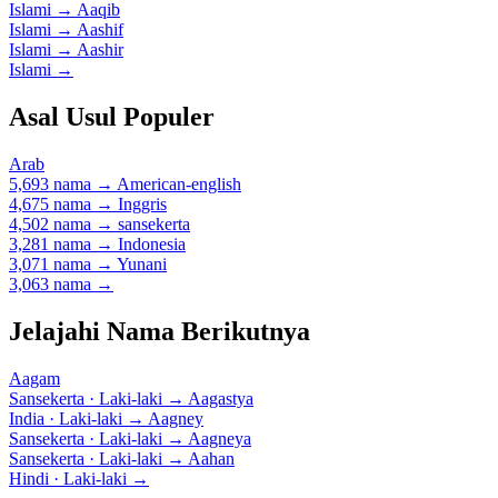
Islami
→
Aaqib
Islami
→
Aashif
Islami
→
Aashir
Islami
→
Asal Usul Populer
Arab
5,693 nama
→
American-english
4,675 nama
→
Inggris
4,502 nama
→
sansekerta
3,281 nama
→
Indonesia
3,071 nama
→
Yunani
3,063 nama
→
Jelajahi Nama Berikutnya
Aagam
Sansekerta · Laki-laki
→
Aagastya
India · Laki-laki
→
Aagney
Sansekerta · Laki-laki
→
Aagneya
Sansekerta · Laki-laki
→
Aahan
Hindi · Laki-laki
→