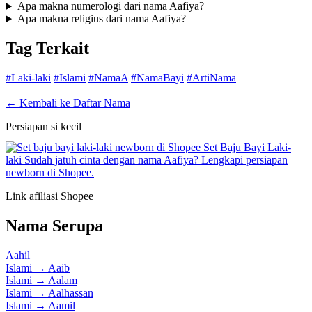
Apa makna numerologi dari nama Aafiya?
Apa makna religius dari nama Aafiya?
Tag Terkait
#Laki-laki
#Islami
#NamaA
#NamaBayi
#ArtiNama
← Kembali ke Daftar Nama
Persiapan si kecil
Set Baju Bayi Laki-
laki
Sudah jatuh cinta dengan nama Aafiya? Lengkapi persiapan
newborn di Shopee.
Link afiliasi Shopee
Nama Serupa
Aahil
Islami
→
Aaib
Islami
→
Aalam
Islami
→
Aalhassan
Islami
→
Aamil