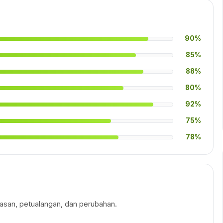
90%
85%
88%
80%
92%
75%
78%
san, petualangan, dan perubahan.