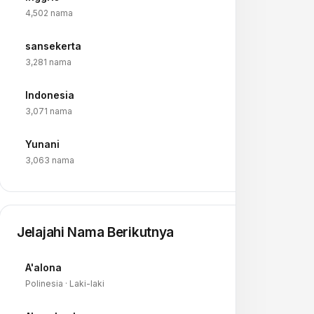
→
4,502 nama
sansekerta
→
3,281 nama
Indonesia
→
3,071 nama
Yunani
→
3,063 nama
Jelajahi Nama Berikutnya
A'alona
→
Polinesia · Laki-laki