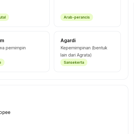
utal
Arab-perancis
am
Agardi
iwa pemimpin
Kepemimpinan (bentuk
lain dari Agrata)
b
Sansekerta