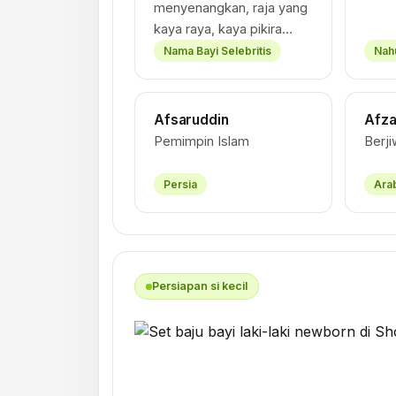
menyenangkan, raja yang
kaya raya, kaya pikira…
Nama Bayi Selebritis
Nah
Afsaruddin
Afz
Pemimpin Islam
Berj
Persia
Ara
Persiapan si kecil