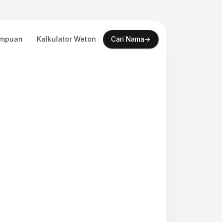
empuan
Kalkulator Weton
→
Cari Nama