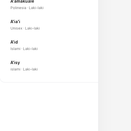
A'amakuale
→
Polinesia · Laki-laki
A'ia'i
→
Unisex · Laki-laki
A'id
→
Islami · Laki-laki
A'isy
→
islami · Laki-laki