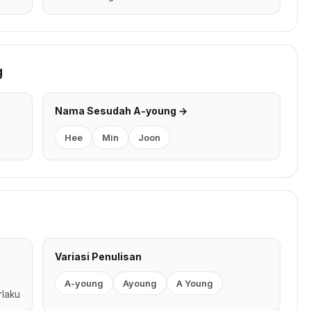
g
Nama Sesudah A-young →
Hee
Min
Joon
Variasi Penulisan
A-young
Ayoung
A Young
rlaku