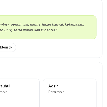
mbisi, penuh visi, memerlukan banyak kebebasan,
n unik, serta ilmiah dan filosofis.”
teristik
auhtli
Adzin
mpin.
Pemimpin