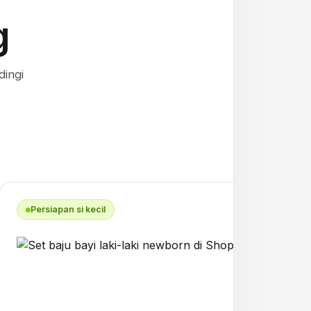
g
dingi
Persiapan si kecil