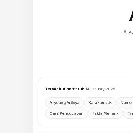
A-yo
Terakhir diperbarui:
14 January 2025
A-young Artinya
Karakteristik
Numer
Cara Pengucapan
Fakta Menarik
Tr